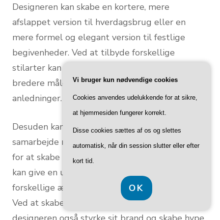
Designeren kan skabe en kortere, mere
afslappet version til hverdagsbrug eller en
mere formel og elegant version til festlige
begivenheder. Ved at tilbyde forskellige
stilarter kan designeren appellere til en
Vi bruger kun nødvendige cookies
bredere målgruppe og dække forskellige
anledninger.
Cookies anvendes udelukkende for at sikre,
at hjemmesiden fungerer korrekt.
Desuden kan designeren også overveje at
Disse cookies sættes af os og slettes
samarbejde med andre brands eller designere
automatisk, når din session slutter eller efter
for at skabe limited edition-kollektioner. Dette
kort tid.
kan give en unik mulighed for at kombinere
forskellige æstetikker og tiltrække nye kunder.
OK
Ved at skabe eksklusive samarbejder kan
designeren også styrke sit brand og skabe hype