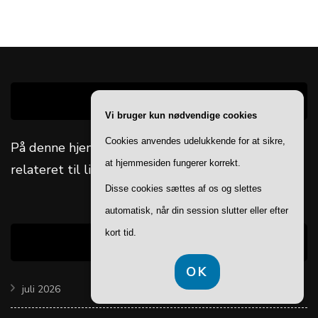
HVERDAGSKVALITET.DK
Vi bruger kun nødvendige cookies
Cookies anvendes udelukkende for at sikre,
På denne hjemmeside kan du få information
at hjemmesiden fungerer korrekt.
relateret til livsstil og wellness.
Disse cookies sættes af os og slettes
automatisk, når din session slutter eller efter
kort tid.
ARKIVER
OK
juli 2026