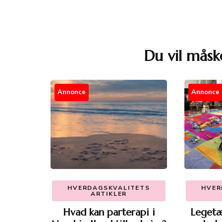
Du vil måsk
Post
Navigation
Annonce
Annonce
HVERDAGSKVALITETS
HVER
ARTIKLER
Hvad kan parterapi i
Legetæ