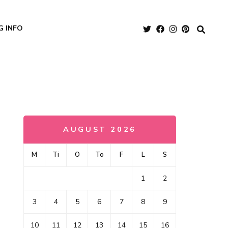
G INFO
AUGUST 2026
M
Ti
O
To
F
L
S
1
2
3
4
5
6
7
8
9
10
11
12
13
14
15
16