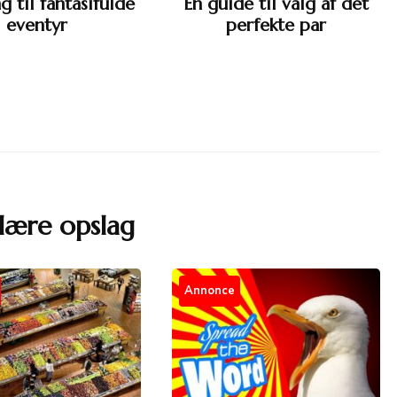
g til fantasifulde
En guide til valg af det
eventyr
perfekte par
lære opslag
Annonce