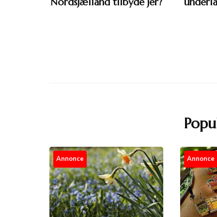
Nordsjælland tilbyde jer?
underla
Popu
Annonce
Annonce