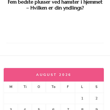
Fem bedste plusser ved hamster i hjemmet
– Hvilken er din yndlings?
AUGUST 2026
M
Ti
O
To
F
L
S
1
2
3
4
5
6
7
8
9