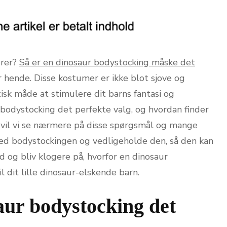
urer?
Så er en dinosaur bodystocking måske det
r hende. Disse kostumer er ikke blot sjove og
sk måde at stimulere dit barns fantasi og
r bodystocking det perfekte valg, og hvordan finder
l vil vi se nærmere på disse spørgsmål og mange
ge med bodystockingen og vedligeholde den, så den kan
d og bliv klogere på, hvorfor en dinosaur
 dit lille dinosaur-elskende barn.
aur bodystocking det