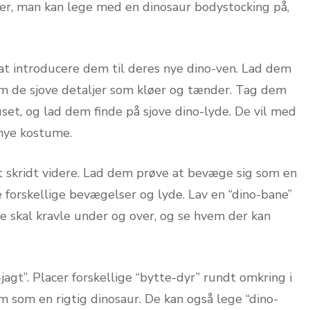
åder, man kan lege med en dinosaur bodystocking på,
t introducere dem til deres nye dino-ven. Lad dem
dem de sjove detaljer som kløer og tænder. Tag dem
set, og lad dem finde på sjove dino-lyde. De vil med
 nye kostume.
t skridt videre. Lad dem prøve at bevæge sig som en
e forskellige bevægelser og lyde. Lav en “dino-bane”
e skal kravle under og over, og se hvem der kan
agt”. Placer forskellige “bytte-dyr” rundt omkring i
m som en rigtig dinosaur. De kan også lege “dino-