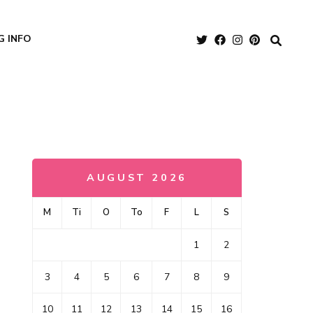
G INFO
AUGUST 2026
M
Ti
O
To
F
L
S
1
2
3
4
5
6
7
8
9
10
11
12
13
14
15
16