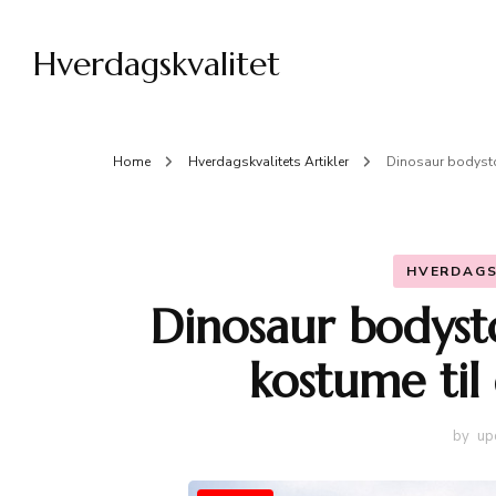
Hverdagskvalitet
Home
Hverdagskvalitets Artikler
Dinosaur bodystoc
HVERDAGS
Dinosaur bodyst
kostume til 
by
up