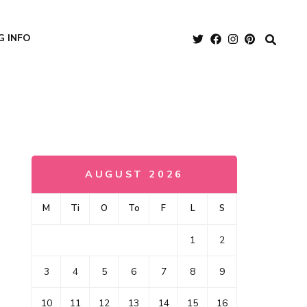
G INFO
AUGUST 2026
M
Ti
O
To
F
L
S
1
2
3
4
5
6
7
8
9
10
11
12
13
14
15
16