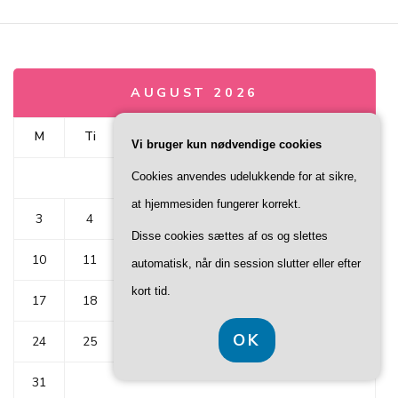
AUGUST 2026
M
Ti
O
To
F
L
S
Vi bruger kun nødvendige cookies
Cookies anvendes udelukkende for at sikre,
1
2
at hjemmesiden fungerer korrekt.
3
4
5
6
7
8
9
Disse cookies sættes af os og slettes
10
11
12
13
14
15
16
automatisk, når din session slutter eller efter
kort tid.
17
18
19
20
21
22
23
OK
24
25
26
27
28
29
30
31