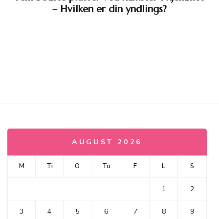
– Hvilken er din yndlings?
AUGUST 2026
M
Ti
O
To
F
L
S
1
2
3
4
5
6
7
8
9